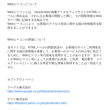
Webビーコンについて
Webビーコンとは、JavaScriptや画像データをウェブサイトやHTMLメ
ールに埋め込み、それらをお客様が閲覧した際に、その閲覧情報をWeb
サーバ側に記録する仕組みです。
Webビーコンにより、お客様のアクセス状況に関する統計的情報等を取
得することができます。
Webビーコンの用途について
当サイトでは、HTMLメールの閲覧状況や、お客様のサイトご利用状況
に関する統計的情報を収集して、お客様へのサービスの向上等に役立て
るために、Webビーコン等の技術を使用することがありますが、当サイ
トがWebビーコン等によってお客様のお名前、ご住所、電話番号、メー
ルアドレスといった個人を特定可能な情報を取得することは一切ありま
せん。
オプトアウトページ
グーグル株式会社
https://www.google.co.jp/intl/ja/policies/privacy/
ヤフー株式会社
https://btoptout.yahoo.co.jp/optout/index.html