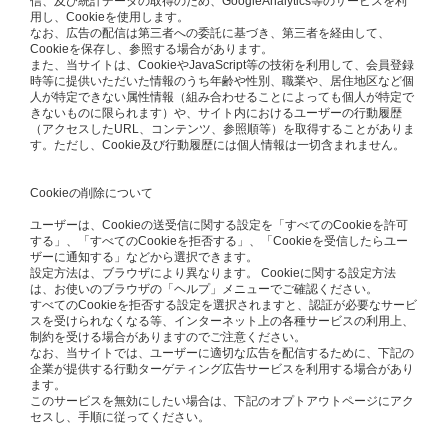
信、及び統計データの取得のため、GoogleAnalytics等のサービスを利
用し、Cookieを使用します。
なお、広告の配信は第三者への委託に基づき、第三者を経由して、
Cookieを保存し、参照する場合があります。
また、当サイトは、CookieやJavaScript等の技術を利用して、会員登録
時等に提供いただいた情報のうち年齢や性別、職業や、居住地区など個
人が特定できない属性情報（組み合わせることによっても個人が特定で
きないものに限られます）や、サイト内におけるユーザーの行動履歴
（アクセスしたURL、コンテンツ、参照順等）を取得することがありま
す。ただし、Cookie及び行動履歴には個人情報は一切含まれません。
Cookieの削除について
ユーザーは、Cookieの送受信に関する設定を「すべてのCookieを許可
する」、「すべてのCookieを拒否する」、「Cookieを受信したらユー
ザーに通知する」などから選択できます。
設定方法は、ブラウザにより異なります。 Cookieに関する設定方法
は、お使いのブラウザの「ヘルプ」メニューでご確認ください。
すべてのCookieを拒否する設定を選択されますと、認証が必要なサービ
スを受けられなくなる等、インターネット上の各種サービスの利用上、
制約を受ける場合がありますのでご注意ください。
なお、当サイトでは、ユーザーに適切な広告を配信するために、下記の
企業が提供する行動ターゲティング広告サービスを利用する場合があり
ます。
このサービスを無効にしたい場合は、下記のオプトアウトページにアク
セスし、手順に従ってください。