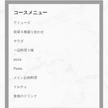
コースメニュー
アミューズ
前菜６種盛り合わせ
サラダ
一品料理２種
この店舗情報をシェアする
pizza
Pasta
＜本格コース・要予約＞４名様～ご予約可能◎前菜からド
ルチェまでしっかり堪能 | ワインと薪窯料理の店 La cielo
メインお肉料理
奈良県天理市川原城町886 古川ビル2F
https://makigama-lacielo.owst.jp/courses/175695503
ドルチェ
食後のドリンク
お店情報をコピー