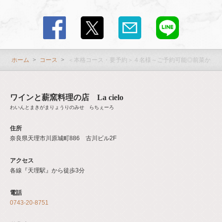
ホーム
コース
＜本格コース・要予約＞４名様～ご予約可能◎前菜から
ワインと薪窯料理の店 La cielo
わいんとまきがまりょうりのみせ らちぇーろ
住所
奈良県天理市川原城町886 古川ビル2F
アクセス
各線『天理駅』から徒歩3分
電話
0743-20-8751