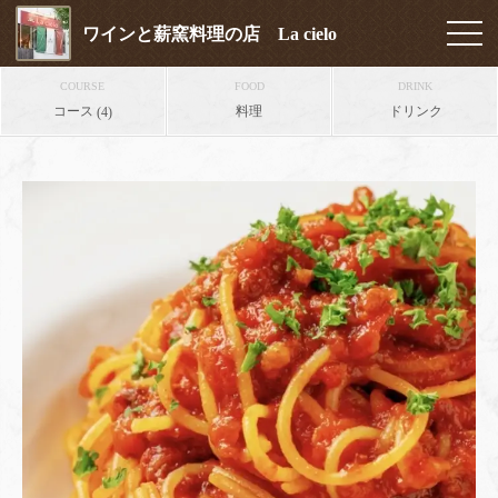
ワインと薪窯料理の店 La cielo
COURSE
FOOD
DRINK
コース
料理
ドリンク
(4)