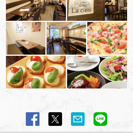
この店舗情報をシェアする
写真 | ワインと薪窯料理の店 La cielo
奈良県天理市川原城町886 古川ビル2F
https://makigama-lacielo.owst.jp/gallery
お店情報をコピー