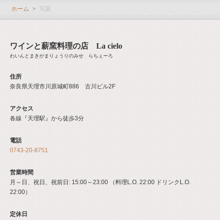
ホーム
写真
閉じる
ワインと薪窯料理の店 La cielo
わいんとまきがまりょうりのみせ らちぇーろ
住所
奈良県天理市川原城町886 古川ビル2F
アクセス
各線『天理駅』から徒歩3分
電話
0743-20-8751
営業時間
月～日、祝日、祝前日: 15:00～23:00 （料理L.O. 22:00 ドリンクL.O.
22:00）
定休日