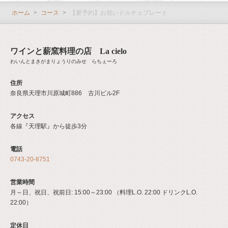
ホーム
コース
【要予約】お祝いドルチェプレート
ワインと薪窯料理の店 La cielo
わいんとまきがまりょうりのみせ らちぇーろ
住所
奈良県天理市川原城町886 古川ビル2F
アクセス
各線『天理駅』から徒歩3分
電話
0743-20-8751
営業時間
月～日、祝日、祝前日: 15:00～23:00 （料理L.O. 22:00 ドリンクL.O.
22:00）
定休日