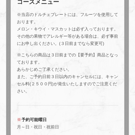
コースメニュー
※当店のドルチェプレートには、フルーツを使用して
おります。
メロン・キウイ・マスカットは必ず入っております。
その他の果物でアレルギー等がある場合は、必ず事前
にお申し出ください。(３日前までなら変更可)
※こちらの商品は３日前までの【要予約】商品となっ
この店舗情報をシェアする
ております。
あらかじめご了承ください。
【要予約】お祝いドルチェプレート | ワインと薪窯料理の
また、ご予約日前３日以内のキャンセルには、キャン
店 La cielo
セル料(２５００円)が発生いたしますのでご注意くだ
奈良県天理市川原城町886 古川ビル2F
さい。
https://makigama-lacielo.owst.jp/courses/209348379
お店情報をコピー
予約可能曜日
月～日・祝日・祝前日