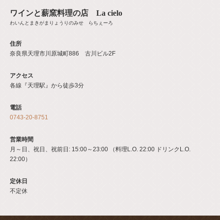
ワインと薪窯料理の店 La cielo
わいんとまきがまりょうりのみせ らちぇーろ
住所
奈良県天理市川原城町886 古川ビル2F
アクセス
各線『天理駅』から徒歩3分
電話
0743-20-8751
営業時間
月～日、祝日、祝前日: 15:00～23:00 （料理L.O. 22:00 ドリンクL.O.
22:00）
定休日
不定休