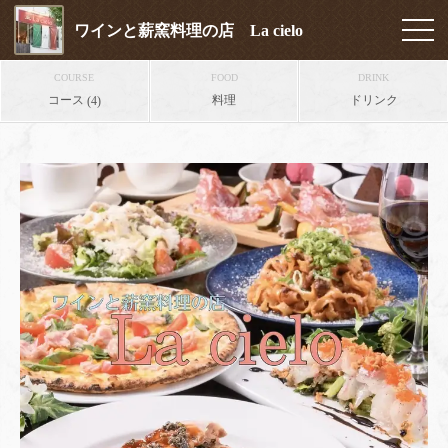
ワインと薪窯料理の店 La cielo
COURSE
FOOD
DRINK
コース
料理
ドリンク
(4)