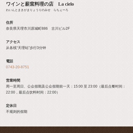
ワインと薪窯料理の店 La cielo
わいんとまきがまりょうりのみせ らちぇーろ
住所
奈良県天理市川原城町886 古川ビル2F
アクセス
从各线“天理站”步行3分钟
電話
0743-20-8751
営業時間
周一至周日、公众假期及公众假期前一天：15:00 至 23:00（最后点餐时间：
22:00，最后点饮料时间：22:00）
定休日
不规则的假期