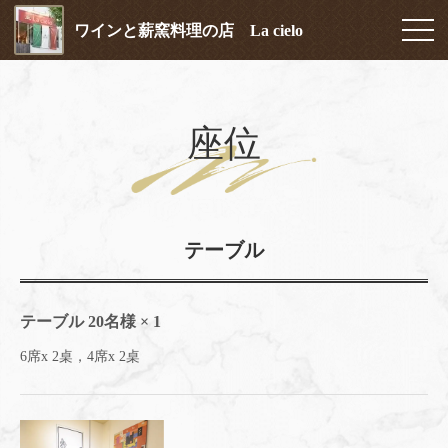
ワインと薪窯料理の店 La cielo
座位
テーブル
テーブル
20名様
× 1
6席x 2桌，4席x 2桌