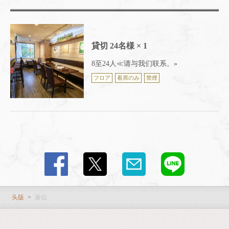
奈良県天理市川原城町886 古川ビル2F
https://makigama-lacielo.owst.jp/seats
貸切
24名様
× 1
お店情報をコピー
8至24人≪请与我们联系。»
フロア
着席のみ
禁煙
閉じる
头版
座位