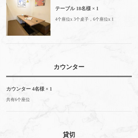
テーブル
18名様
× 1
4个座位x 3个桌子，6个座位x 1
カウンター
カウンター
4名様
× 1
共有6个座位
この店舗情報をシェアする
貸切
座位 | ワインと薪窯料理の店 La cielo