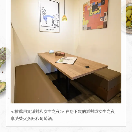
≪推薦用於派對和女生之夜≫ 在您下次的派對或女生之夜，
享受柴火烹飪和葡萄酒。