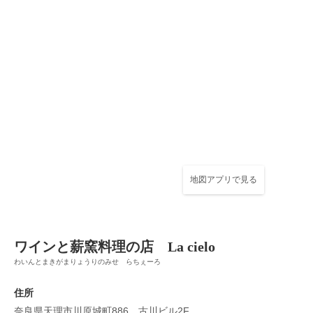
地図アプリで見る
ワインと薪窯料理の店 La cielo
わいんとまきがまりょうりのみせ らちぇーろ
住所
奈良県天理市川原城町886 古川ビル2F