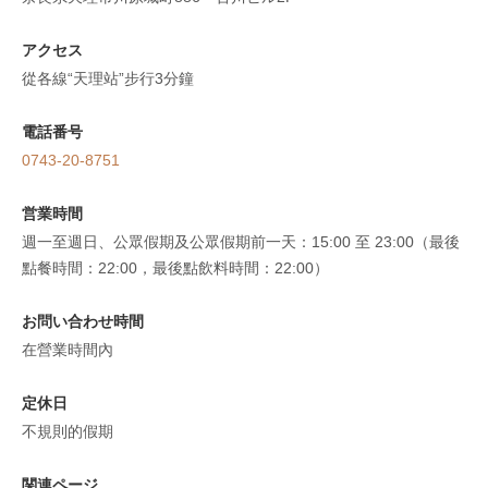
アクセス
從各線“天理站”步行3分鐘
電話番号
0743-20-8751
この店舗情報をシェアする
営業時間
ワインと薪窯料理の店 La cielo
週一至週日、公眾假期及公眾假期前一天：15:00 至 23:00（最後
奈良県天理市川原城町886 古川ビル2F
點餐時間：22:00，最後點飲料時間：22:00）
https://makigama-lacielo.owst.jp/
お問い合わせ時間
お店情報をコピー
在營業時間內
定休日
不規則的假期
閉じる
関連ページ