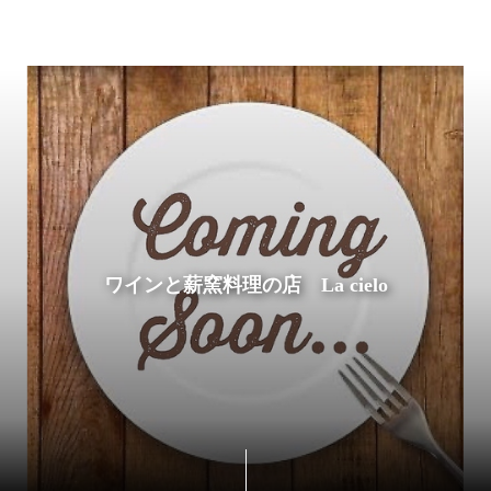
ワインと薪窯料理の店 La cielo