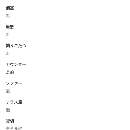
個室
無
座敷
無
掘りごたつ
無
カウンター
是的
ソファー
無
テラス席
無
貸切
憲章允許