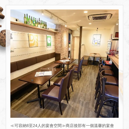
≪可容納8至24人的宴會空間≫商店後部有一個溫馨的宴會